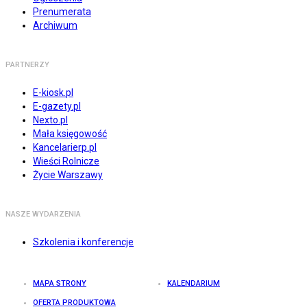
Prenumerata
Archiwum
PARTNERZY
E-kiosk.pl
E-gazety.pl
Nexto.pl
Mała księgowość
Kancelarierp.pl
Wieści Rolnicze
Życie Warszawy
NASZE WYDARZENIA
Szkolenia i konferencje
MAPA STRONY
KALENDARIUM
OFERTA PRODUKTOWA