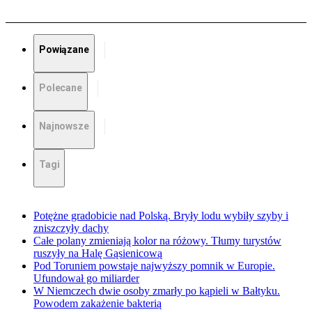
Powiązane
Polecane
Najnowsze
Tagi
Potężne gradobicie nad Polską. Bryły lodu wybiły szyby i
zniszczyły dachy
Całe polany zmieniają kolor na różowy. Tłumy turystów
ruszyły na Halę Gąsienicową
Pod Toruniem powstaje najwyższy pomnik w Europie.
Ufundował go miliarder
W Niemczech dwie osoby zmarły po kąpieli w Bałtyku.
Powodem zakażenie bakterią