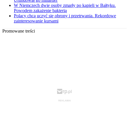
Ufundował go miliarder
W Niemczech dwie osoby zmarły po kąpieli w Bałtyku.
Powodem zakażenie bakterią
Polacy chcą uczyć się obrony i przetrwania. Rekordowe
zainteresowanie kursami
Promowane treści