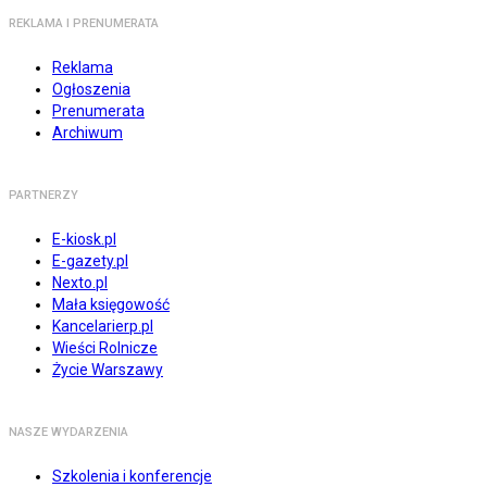
REKLAMA I PRENUMERATA
Reklama
Ogłoszenia
Prenumerata
Archiwum
PARTNERZY
E-kiosk.pl
E-gazety.pl
Nexto.pl
Mała księgowość
Kancelarierp.pl
Wieści Rolnicze
Życie Warszawy
NASZE WYDARZENIA
Szkolenia i konferencje