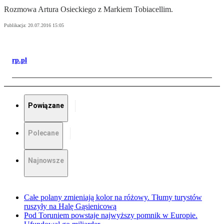
Rozmowa Artura Osieckiego z Markiem Tobiacellim.
Publikacja:
20.07.2016 15:05
rp.pl
Powiązane
Polecane
Najnowsze
Całe polany zmieniają kolor na różowy. Tłumy turystów
ruszyły na Halę Gąsienicową
Pod Toruniem powstaje najwyższy pomnik w Europie.