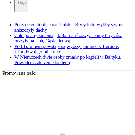
Tagi
Potężne gradobicie nad Polską. Bryły lodu wybiły szyby i
zniszczyły dachy
Całe polany zmieniają kolor na różowy. Tłumy turystów
ruszyły na Halę Gąsienicową
Pod Toruniem powstaje najwyższy pomnik w Europie.
Ufundował go miliarder
W Niemczech dwie osoby zmarły po kąpieli w Bałtyku.
Powodem zakażenie bakterią
Promowane treści