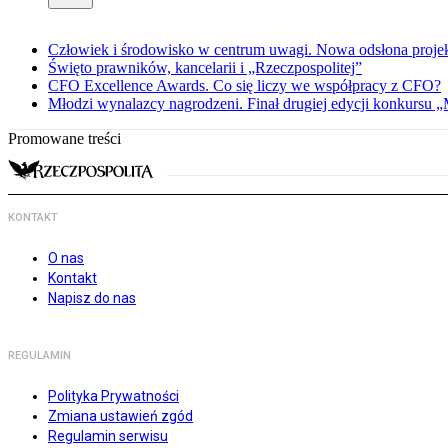
Człowiek i środowisko w centrum uwagi. Nowa odsłona proj
Święto prawników, kancelarii i „Rzeczpospolitej”
CFO Excellence Awards. Co się liczy we współpracy z CFO?
Młodzi wynalazcy nagrodzeni. Finał drugiej edycji konkursu 
Promowane treści
KONTAKT
O nas
Kontakt
Napisz do nas
REGULAMIN
Polityka Prywatności
Zmiana ustawień zgód
Regulamin serwisu