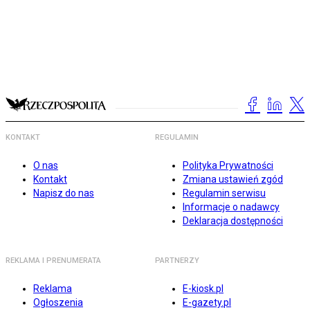
KONTAKT
REGULAMIN
O nas
Polityka Prywatności
Kontakt
Zmiana ustawień zgód
Napisz do nas
Regulamin serwisu
Informacje o nadawcy
Deklaracja dostępności
REKLAMA I PRENUMERATA
PARTNERZY
Reklama
E-kiosk.pl
Ogłoszenia
E-gazety.pl