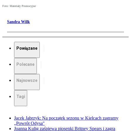
Foto: Materiały Promocyjne
Sandra Wilk
Powiązane
Polecane
Najnowsze
Tagi
Jacek Jabrzyk: Na początek sezonu w Kielcach zagramy
„Powrót Odysa"
Joanna Kulig zaśpiewa piosenki Britney Spears i zagra