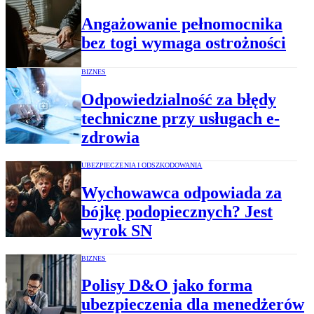
Angażowanie pełnomocnika
bez togi wymaga ostrożności
BIZNES
Odpowiedzialność za błędy
techniczne przy usługach e-
zdrowia
UBEZPIECZENIA I ODSZKODOWANIA
Wychowawca odpowiada za
bójkę podopiecznych? Jest
wyrok SN
BIZNES
Polisy D&O jako forma
ubezpieczenia dla menedżerów