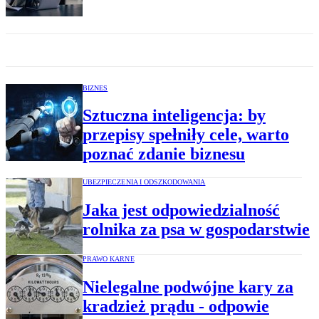
BIZNES
Sztuczna inteligencja: by
przepisy spełniły cele, warto
poznać zdanie biznesu
UBEZPIECZENIA I ODSZKODOWANIA
Jaka jest odpowiedzialność
rolnika za psa w gospodarstwie
PRAWO KARNE
Nielegalne podwójne kary za
kradzież prądu - odpowie