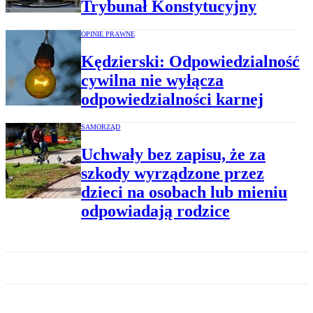
Trybunał Konstytucyjny
OPINIE PRAWNE
Kędzierski: Odpowiedzialność
cywilna nie wyłącza
odpowiedzialności karnej
SAMORZĄD
Uchwały bez zapisu, że za
szkody wyrządzone przez
dzieci na osobach lub mieniu
odpowiadają rodzice
PRAWO DLA CIEBIE