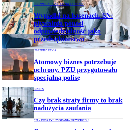
UBEZPIECZENIA I ODSZKODOWANIA
Wypadki na basenach. SN:
pływalnia ponosi
odpowiedzialność jako
przedsiębiorstwo
UBEZPIECZENIA
Atomowy biznes potrzebuje
ochrony. PZU przygotowało
specjalną polisę
BIZNES
Czy brak straty firmy to brak
nadużycia zaufania
CIT - KOSZTY UZYSKANIA PRZYCHODU