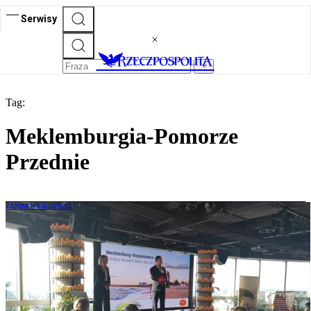
Serwisy
Tag:
Meklemburgia-Pomorze
Przednie
ZANIM WYJEDZIESZ
Meklemburgia-Pomorze Przednie
kajakiem i pod żaglami. „Naszym
żywiołem jest woda”