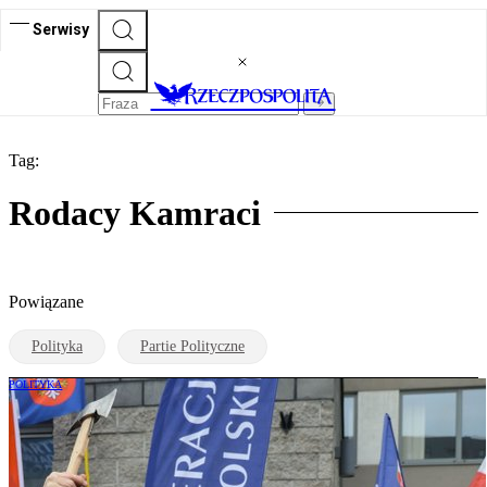
Serwisy
Tag:
Rodacy Kamraci
Powiązane
Polityka
Partie Polityczne
POLITYKA
Kolejna odsiadka „Jaszczura”. To może
być koniec jego politycznej kariery