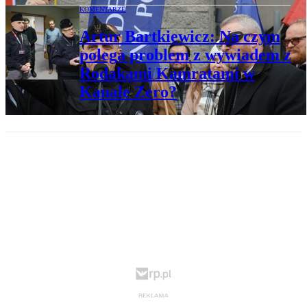
KOMENTARZE
Artur Bartkiewicz: Na czym
polega problem z wywiadem z
Rodakami Kamratami w
Kanale Zero?