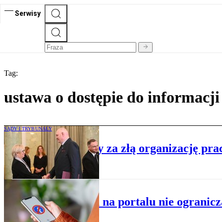
Serwisy
Tag:
ustawa o dostępie do informacji
SĄDY I TRYBUNAŁY
Prezes TK ukarany za złą organizację pra
ADMINISTRACJA
Blokada na portalu nie ogranicz