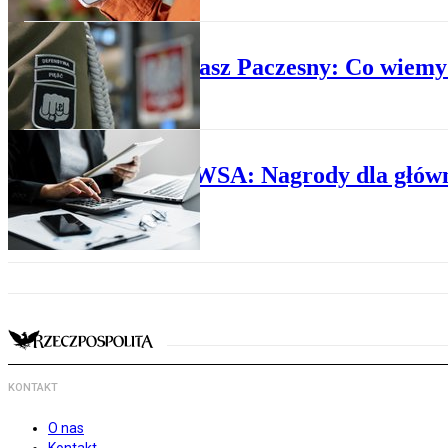
WOJSKO
Płk Łukasz Paczesny: Co wiemy
ADMINISTRACJA
Wyrok WSA: Nagrody dla główne
KONTAKT
O nas
Kontakt