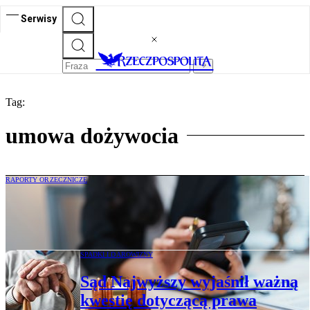
Serwisy
Tag:
umowa dożywocia
RAPORTY ORZECZNICZE
Raport orzeczniczy kwiecień 2026
SPADKI I DAROWIZNY
Sąd Najwyższy wyjaśnił ważną
kwestię dotyczącą prawa