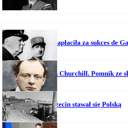
HISTORIA
Polska zapłaciła za sukces de Ga
HISTORIA
Winston Churchill. Pomnik ze s
PLUS MINUS
Jak Szczecin stawał się Polską
WYDARZENIA