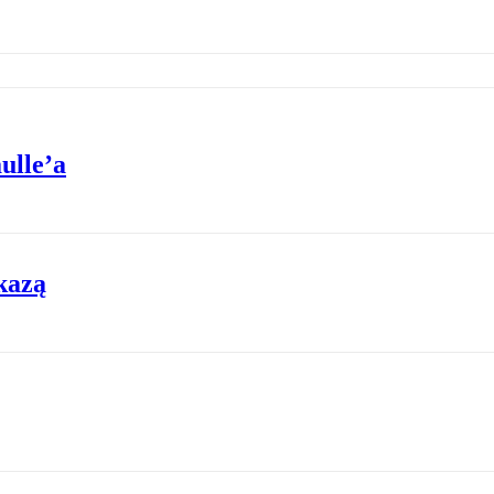
ulle’a
kazą