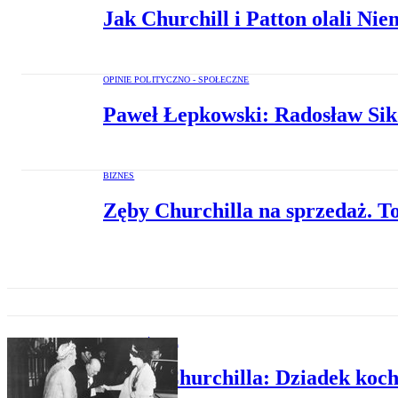
Jak Churchill i Patton olali Ni
OPINIE POLITYCZNO - SPOŁECZNE
Paweł Łepkowski: Radosław Sik
BIZNES
Zęby Churchilla na sprzedaż. T
HISTORIA ŚWIATA
Wnuk Churchilla: Dziadek koch