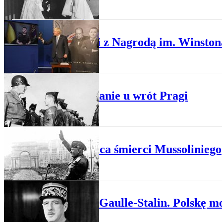
HISTORIA ŚWIATA
Zełenski z Nagrodą im. Winsto
HISTORIA
Amerykanie u wrót Pragi
HISTORIA
Tajemnica śmierci Mussoliniego
HISTORIA
Pakt de Gaulle-Stalin. Polskę m