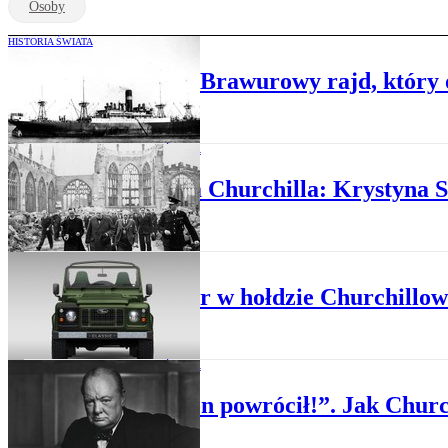
Osoby
HISTORIA ŚWIATA
Piraci Churchilla. Brawurowy rajd, który o
HISTORIA ŚWIATA
Agentka Churchilla: Krystyna Sk
PREMIERY
Defender w hołdzie Churchillowi
HISTORIA ŚWIATA
„Winston powrócił!”. Jak Church