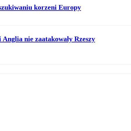
szukiwaniu korzeni Europy
i Anglia nie zaatakowały Rzeszy
 zadośćuczynienia za straty
 wybuchu wojny: Nie ustępować imperializm