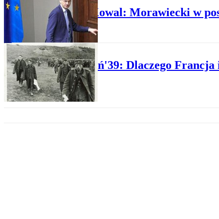
Paweł Kowal: Morawiecki w po
HISTORIA
Wrzesień'39: Dlaczego Francja 
HISTORIA
Morawiecki: Trzeba domagać się
HISTORIA
Lech Kaczyński w 70. rocznicę