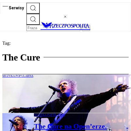
Serwisy
Tag:
The Cure
MUZYKA POPULARNA
4,7 miliona widzów Open’era w TVP, 230
tys. na miejscu. Larsson i The Cure
rządzili
MUZYKA POPULARNA
The Cure na Open’erze.