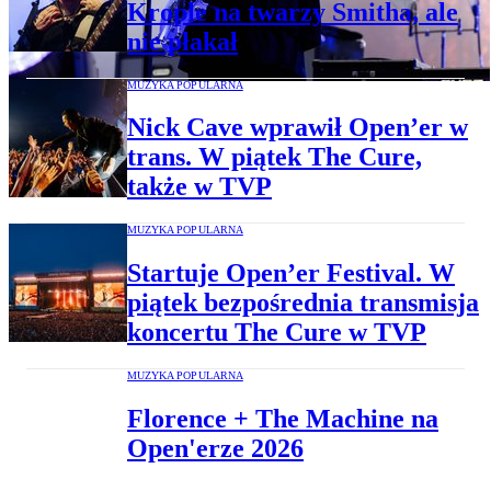
Krople na twarzy Smitha, ale
nie płakał
MUZYKA POPULARNA
Nick Cave wprawił Open’er w
trans. W piątek The Cure,
także w TVP
MUZYKA POPULARNA
Startuje Open’er Festival. W
piątek bezpośrednia transmisja
koncertu The Cure w TVP
MUZYKA POPULARNA
Florence + The Machine na
Open'erze 2026