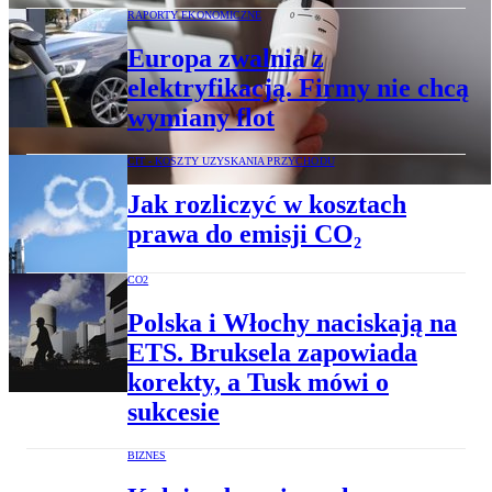
RAPORTY EKONOMICZNE
Europa zwalnia z
elektryfikacją. Firmy nie chcą
wymiany flot
CIT - KOSZTY UZYSKANIA PRZYCHODU
Jak rozliczyć w kosztach
prawa do emisji CO₂
CO2
Polska i Włochy naciskają na
ETS. Bruksela zapowiada
korekty, a Tusk mówi o
sukcesie
BIZNES