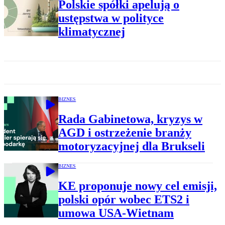
Polskie spółki apelują o
ustępstwa w polityce
klimatycznej
BIZNES
Rada Gabinetowa, kryzys w
AGD i ostrzeżenie branży
motoryzacyjnej dla Brukseli
BIZNES
KE proponuje nowy cel emisji,
polski opór wobec ETS2 i
umowa USA-Wietnam