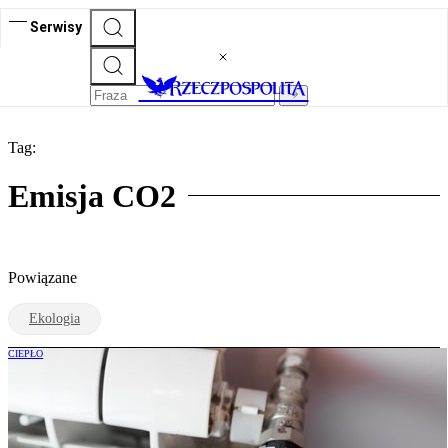
Serwisy
Tag:
Emisja CO2
Powiązane
Ekologia
CIEPŁO
Koniec węgla w ciepłownictwie. Rząd
pokazał plan zmian do 2040 roku