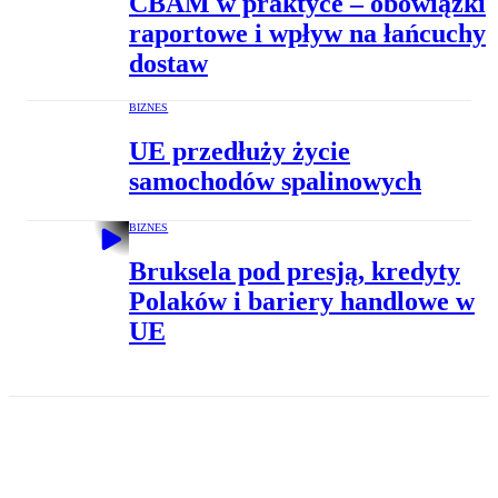
CBAM w praktyce – obowiązki
raportowe i wpływ na łańcuchy
dostaw
BIZNES
UE przedłuży życie
samochodów spalinowych
BIZNES
Bruksela pod presją, kredyty
Polaków i bariery handlowe w
UE