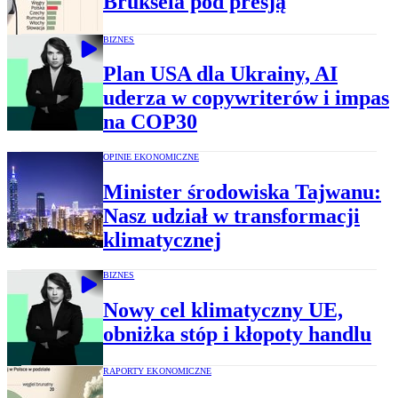
Bruksela pod presją
BIZNES
Plan USA dla Ukrainy, AI
uderza w copywriterów i impas
na COP30
OPINIE EKONOMICZNE
Minister środowiska Tajwanu:
Nasz udział w transformacji
klimatycznej
BIZNES
Nowy cel klimatyczny UE,
obniżka stóp i kłopoty handlu
RAPORTY EKONOMICZNE