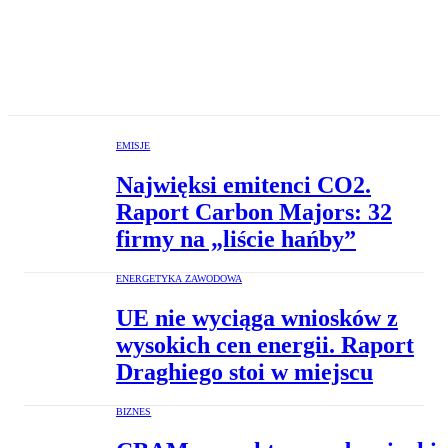
EMISJE
Najwięksi emitenci CO2.
Raport Carbon Majors: 32
firmy na „liście hańby”
ENERGETYKA ZAWODOWA
UE nie wyciąga wniosków z
wysokich cen energii. Raport
Draghiego stoi w miejscu
BIZNES