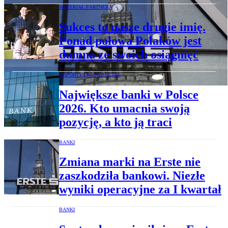
MATERIAŁ PARTNERA
Sukces to nasze drugie imię.
Ponad połowa Polaków jest
dumna ze swoich osiągnięć
RAPORTY EKONOMICZNE
Największe banki w Polsce
2026. Kto umacnia swoją
pozycję, a kto ją traci
BANKI
Zmiana marki na Erste nie
zaszkodziła bankowi. Niezłe
wyniki operacyjne za I kwartał
BANKI