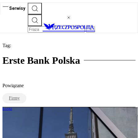
Serwisy
Tag:
Erste Bank Polska
Powiązane
Firmy
BANKI
Zysk Erste Bank Polska w II kwartale
przebił prognozy