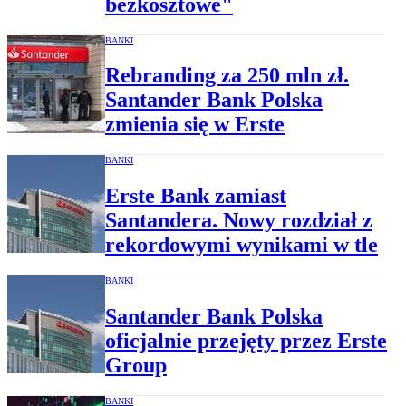
bezkosztowe"
BANKI
Rebranding za 250 mln zł.
Santander Bank Polska
zmienia się w Erste
BANKI
Erste Bank zamiast
Santandera. Nowy rozdział z
rekordowymi wynikami w tle
BANKI
Santander Bank Polska
oficjalnie przejęty przez Erste
Group
BANKI