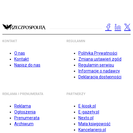
KONTAKT
REGULAMIN
O nas
Polityka Prywatności
Kontakt
Zmiana ustawień zgód
Napisz do nas
Regulamin serwisu
Informacje o nadawcy
Deklaracja dostępności
REKLAMA I PRENUMERATA
PARTNERZY
Reklama
E-kiosk.pl
Ogłoszenia
E-gazety.pl
Prenumerata
Nexto.pl
Archiwum
Mała księgowość
Kancelarierp.pl