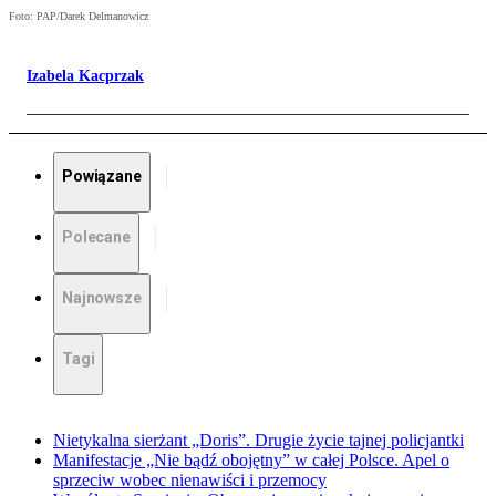
Foto: PAP/Darek Delmanowicz
Izabela Kacprzak
Powiązane
Polecane
Najnowsze
Tagi
Nietykalna sierżant „Doris”. Drugie życie tajnej policjantki
Manifestacje „Nie bądź obojętny” w całej Polsce. Apel o
sprzeciw wobec nienawiści i przemocy