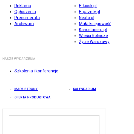
Reklama
E-kiosk.pl
Ogłoszenia
E-gazety.pl
Prenumerata
Nexto.pl
Archiwum
Mała księgowość
Kancelarierp.pl
Wieści Rolnicze
Życie Warszawy
NASZE WYDARZENIA
Szkolenia i konferencje
MAPA STRONY
KALENDARIUM
OFERTA PRODUKTOWA