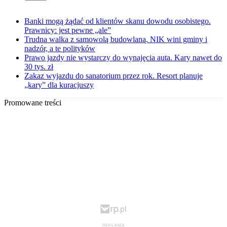
Banki mogą żądać od klientów skanu dowodu osobistego.
Prawnicy: jest pewne „ale”
Trudna walka z samowolą budowlaną. NIK wini gminy i
nadzór, a te polityków
Prawo jazdy nie wystarczy do wynajęcia auta. Kary nawet do
30 tys. zł
Zakaz wyjazdu do sanatorium przez rok. Resort planuje
„kary” dla kuracjuszy
Promowane treści