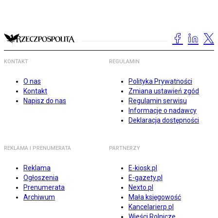
KONTAKT
REGULAMIN
O nas
Polityka Prywatności
Kontakt
Zmiana ustawień zgód
Napisz do nas
Regulamin serwisu
Informacje o nadawcy
Deklaracja dostępności
REKLAMA I PRENUMERATA
PARTNERZY
Reklama
E-kiosk.pl
Ogłoszenia
E-gazety.pl
Prenumerata
Nexto.pl
Archiwum
Mała księgowość
Kancelarierp.pl
Wieści Rolnicze