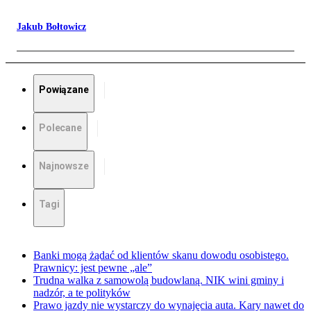
Jakub Bołtowicz
Powiązane
Polecane
Najnowsze
Tagi
Banki mogą żądać od klientów skanu dowodu osobistego.
Prawnicy: jest pewne „ale”
Trudna walka z samowolą budowlaną. NIK wini gminy i
nadzór, a te polityków
Prawo jazdy nie wystarczy do wynajęcia auta. Kary nawet do