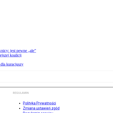
nicy: jest pewne „ale”
szej koalicji
 dla kuracjuszy
REGULAMIN
Polityka Prywatności
Zmiana ustawień zgód