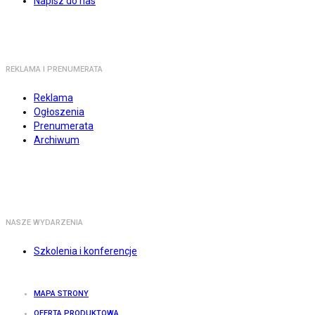
Napisz do nas
REKLAMA I PRENUMERATA
Reklama
Ogłoszenia
Prenumerata
Archiwum
NASZE WYDARZENIA
Szkolenia i konferencje
MAPA STRONY
OFERTA PRODUKTOWA