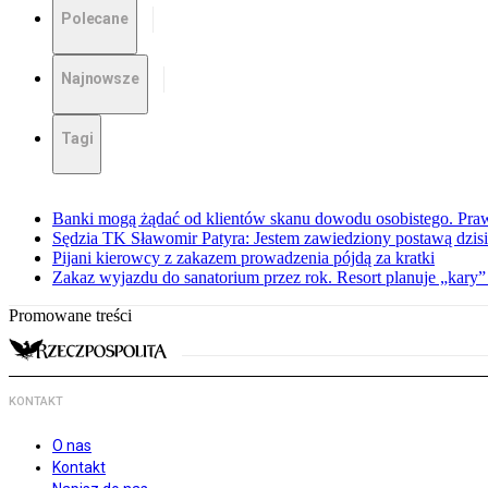
Polecane
Najnowsze
Tagi
Banki mogą żądać od klientów skanu dowodu osobistego. Praw
Sędzia TK Sławomir Patyra: Jestem zawiedziony postawą dzisiej
Pijani kierowcy z zakazem prowadzenia pójdą za kratki
Zakaz wyjazdu do sanatorium przez rok. Resort planuje „kary”
Promowane treści
KONTAKT
O nas
Kontakt