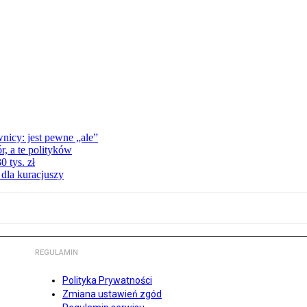
nicy: jest pewne „ale”
, a te polityków
 tys. zł
 dla kuracjuszy
REGULAMIN
Polityka Prywatności
Zmiana ustawień zgód