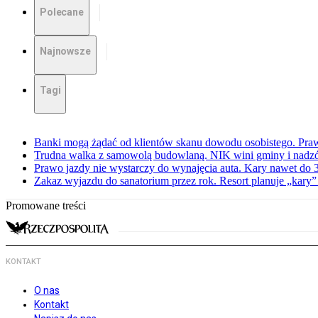
Polecane
Najnowsze
Tagi
Banki mogą żądać od klientów skanu dowodu osobistego. Praw
Trudna walka z samowolą budowlaną. NIK wini gminy i nadzór
Prawo jazdy nie wystarczy do wynajęcia auta. Kary nawet do 30
Zakaz wyjazdu do sanatorium przez rok. Resort planuje „kary”
Promowane treści
KONTAKT
O nas
Kontakt