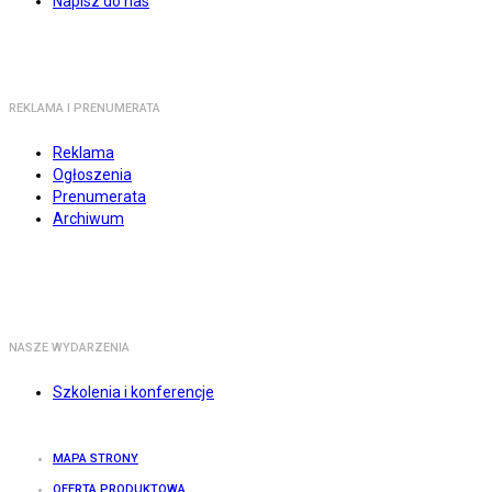
Napisz do nas
REKLAMA I PRENUMERATA
Reklama
Ogłoszenia
Prenumerata
Archiwum
NASZE WYDARZENIA
Szkolenia i konferencje
MAPA STRONY
OFERTA PRODUKTOWA