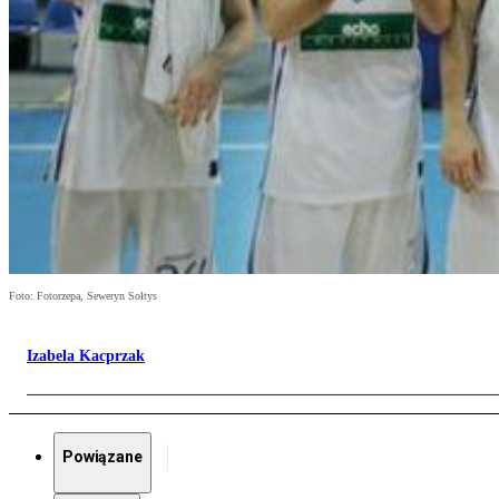
Foto: Fotorzepa, Seweryn Sołtys
Izabela Kacprzak
Powiązane