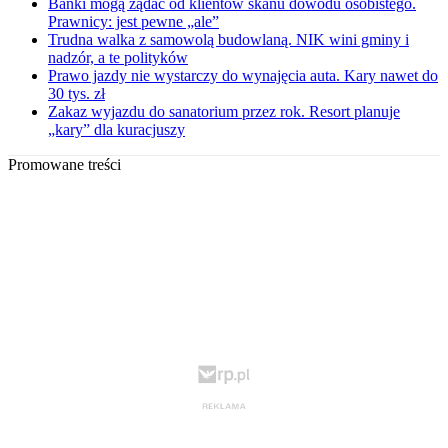
Banki mogą żądać od klientów skanu dowodu osobistego.
Prawnicy: jest pewne „ale”
Trudna walka z samowolą budowlaną. NIK wini gminy i
nadzór, a te polityków
Prawo jazdy nie wystarczy do wynajęcia auta. Kary nawet do
30 tys. zł
Zakaz wyjazdu do sanatorium przez rok. Resort planuje
„kary” dla kuracjuszy
Promowane treści