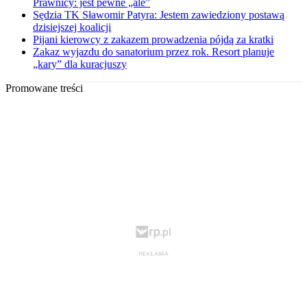
Prawnicy: jest pewne „ale”
Sędzia TK Sławomir Patyra: Jestem zawiedziony postawą
dzisiejszej koalicji
Pijani kierowcy z zakazem prowadzenia pójdą za kratki
Zakaz wyjazdu do sanatorium przez rok. Resort planuje
„kary” dla kuracjuszy
Promowane treści