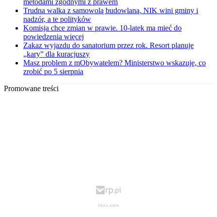
metodami zgodnymi z prawem
Trudna walka z samowolą budowlaną. NIK wini gminy i
nadzór, a te polityków
Komisja chce zmian w prawie. 10-latek ma mieć do
powiedzenia więcej
Zakaz wyjazdu do sanatorium przez rok. Resort planuje
„kary” dla kuracjuszy
Masz problem z mObywatelem? Ministerstwo wskazuje, co
zrobić po 5 sierpnia
Promowane treści