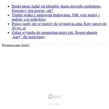
Banki mogą żądać od klientów skanu dowodu osobistego.
Prawnicy: jest pewne „ale”
Trudna walka z samowolą budowlaną. NIK wini gminy i
nadzór, a te polityków
Prawo jazdy nie wystarczy do wynajęcia auta. Kary nawet do
30 tys. zł
Zakaz wyjazdu do sanatorium przez rok. Resort planuje
„kary” dla kuracjuszy
Promowane treści