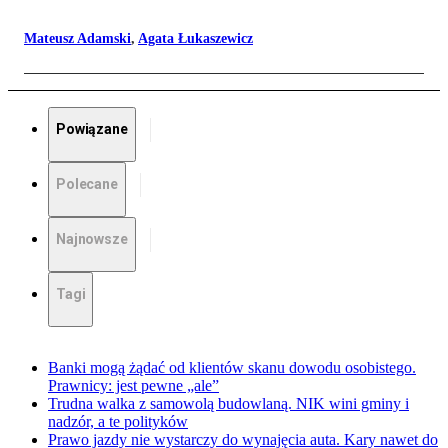
Mateusz Adamski
,
Agata Łukaszewicz
Powiązane
Polecane
Najnowsze
Tagi
Banki mogą żądać od klientów skanu dowodu osobistego.
Prawnicy: jest pewne „ale”
Trudna walka z samowolą budowlaną. NIK wini gminy i
nadzór, a te polityków
Prawo jazdy nie wystarczy do wynajęcia auta. Kary nawet do