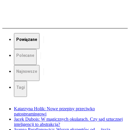
Powiązane
Polecane
Najnowsze
Tagi
Katarzyna Holik: Nowe przepisy przeciwko
patostreamingowi
Jacek Dubois: W magicznych okularach. Czy sąd sztucznej
inteligencji to abstrakcja?
Joanna Parafianowicz: Wysyp ekspertów od… życia