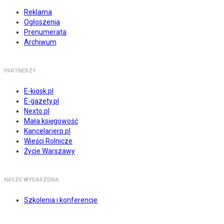
Reklama
Ogłoszenia
Prenumerata
Archiwum
PARTNERZY
E-kiosk.pl
E-gazety.pl
Nexto.pl
Mała księgowość
Kancelarierp.pl
Wieści Rolnicze
Życie Warszawy
NASZE WYDARZENIA
Szkolenia i konferencje