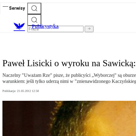
Serwisy
Publicystyka
Paweł Lisicki o wyroku na Sawicką
Naczelny "Uważam Rze" pisze, że publicyści „Wyborczej" są oburze
warunkiem: jeśli tylko uderzą nimi w "znienawidzonego Kaczyńskie
Publikacja:
21.05.2012 12:58