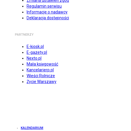
Zmiana ustawień zgód
Regulamin serwisu
Informacje o nadawcy
Deklaracja dostępności
PARTNERZY
E-kiosk.pl
E-gazety.pl
Nexto.pl
Mała księgowość
Kancelarierp.pl
Wieści Rolnicze
Życie Warszawy
KALENDARIUM