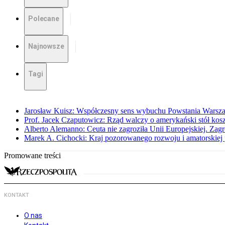
Polecane
Najnowsze
Tagi
Jarosław Kuisz: Współczesny sens wybuchu Powstania Warsz
Prof. Jacek Czaputowicz: Rząd walczy o amerykański stół kos
Alberto Alemanno: Ceuta nie zagroziła Unii Europejskiej. Zagro
Marek A. Cichocki: Kraj pozorowanego rozwoju i amatorskiej 
Promowane treści
KONTAKT
O nas