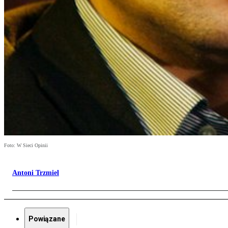
Foto: W Sieci Opinii
Antoni Trzmiel
Powiązane