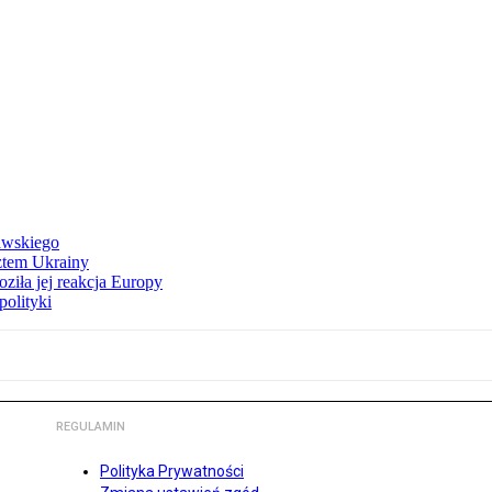
awskiego
ztem Ukrainy
ziła jej reakcja Europy
polityki
REGULAMIN
Polityka Prywatności