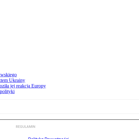
awskiego
ztem Ukrainy
ziła jej reakcja Europy
polityki
REGULAMIN