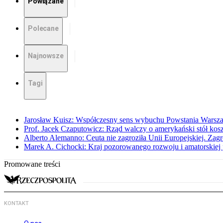
Powiązane
Polecane
Najnowsze
Tagi
Jarosław Kuisz: Współczesny sens wybuchu Powstania Warsz
Prof. Jacek Czaputowicz: Rząd walczy o amerykański stół kos
Alberto Alemanno: Ceuta nie zagroziła Unii Europejskiej. Zagro
Marek A. Cichocki: Kraj pozorowanego rozwoju i amatorskiej 
Promowane treści
KONTAKT