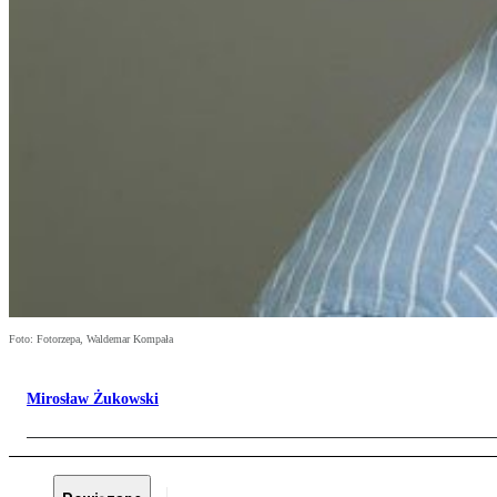
Foto: Fotorzepa, Waldemar Kompała
Mirosław Żukowski