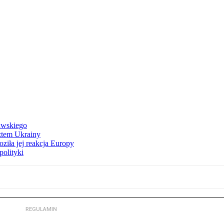
awskiego
ztem Ukrainy
ziła jej reakcja Europy
polityki
REGULAMIN