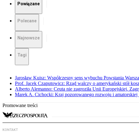
Powiązane
Polecane
Najnowsze
Tagi
Jarosław Kuisz: Współczesny sens wybuchu Powstania Warsz
Prof. Jacek Czaputowicz: Rząd walczy o amerykański stół kos
Alberto Alemanno: Ceuta nie zagroziła Unii Europejskiej. Zagro
Marek A. Cichocki: Kraj pozorowanego rozwoju i amatorskiej 
Promowane treści
KONTAKT