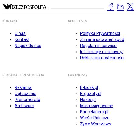
KONTAKT
REGULAMIN
O nas
Polityka Prywatności
Kontakt
Zmiana ustawień zgód
Napisz do nas
Regulamin serwisu
Informacje o nadawcy
Deklaracja dostępności
REKLAMA I PRENUMERATA
PARTNERZY
Reklama
E-kiosk.pl
Ogłoszenia
E-gazety.pl
Prenumerata
Nexto.pl
Archiwum
Mała księgowość
Kancelarierp.pl
Wieści Rolnicze
Życie Warszawy