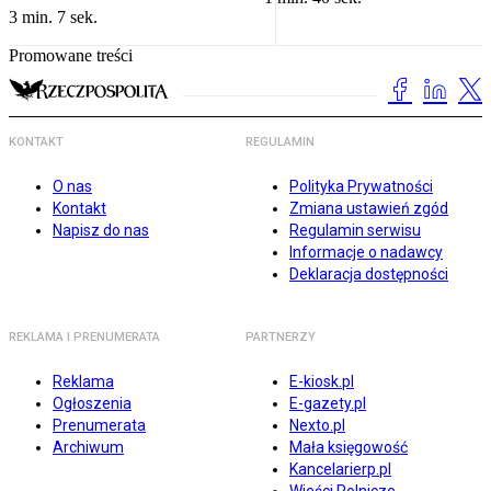
3 min. 7 sek.
Promowane treści
KONTAKT
REGULAMIN
O nas
Polityka Prywatności
Kontakt
Zmiana ustawień zgód
Napisz do nas
Regulamin serwisu
Informacje o nadawcy
Deklaracja dostępności
REKLAMA I PRENUMERATA
PARTNERZY
Reklama
E-kiosk.pl
Ogłoszenia
E-gazety.pl
Prenumerata
Nexto.pl
Archiwum
Mała księgowość
Kancelarierp.pl
Wieści Rolnicze