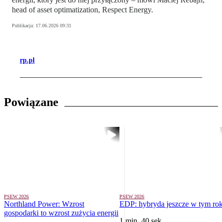
head of asset optimatization, Respect Energy.
Publikacja:
17.06.2026 09:31
rp.pl
Powiązane
PSEW 2026
PSEW 2026
Northland Power: Wzrost
EDP: hybryda jeszcze w tym ro
gospodarki to wzrost zużycia energii
1 min. 40 sek.