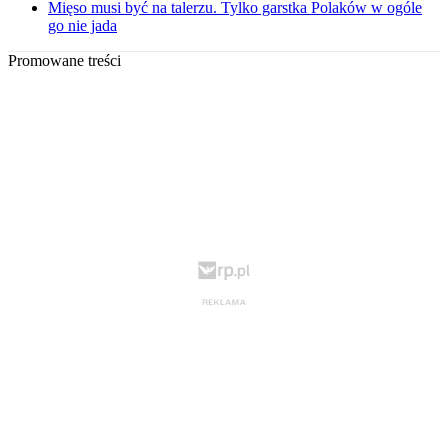
Mięso musi być na talerzu. Tylko garstka Polaków w ogóle
go nie jada
Promowane treści