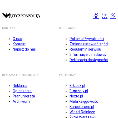
KONTAKT
REGULAMIN
O nas
Polityka Prywatności
Kontakt
Zmiana ustawień zgód
Napisz do nas
Regulamin serwisu
Informacje o nadawcy
Deklaracja dostępności
REKLAMA I PRENUMERATA
PARTNERZY
Reklama
E-kiosk.pl
Ogłoszenia
E-gazety.pl
Prenumerata
Nexto.pl
Archiwum
Mała księgowość
Kancelarierp.pl
Wieści Rolnicze
Życie Warszawy