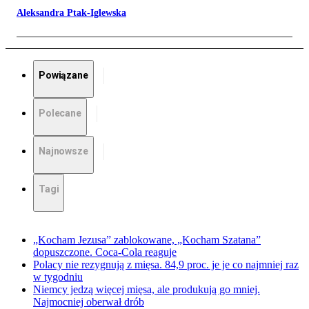
Aleksandra Ptak-Iglewska
Powiązane
Polecane
Najnowsze
Tagi
„Kocham Jezusa” zablokowane, „Kocham Szatana”
dopuszczone. Coca-Cola reaguje
Polacy nie rezygnują z mięsa. 84,9 proc. je je co najmniej raz
w tygodniu
Niemcy jedzą więcej mięsa, ale produkują go mniej.
Najmocniej oberwał drób