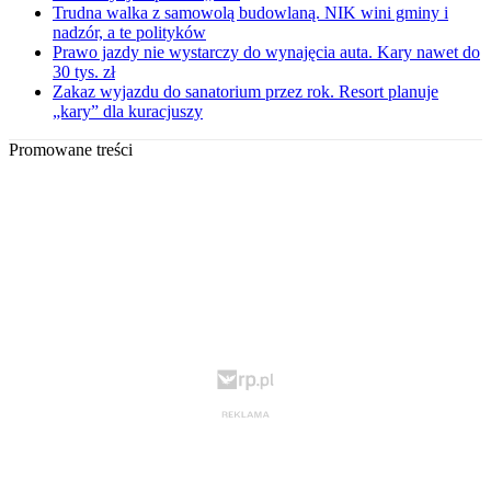
Trudna walka z samowolą budowlaną. NIK wini gminy i
nadzór, a te polityków
Prawo jazdy nie wystarczy do wynajęcia auta. Kary nawet do
30 tys. zł
Zakaz wyjazdu do sanatorium przez rok. Resort planuje
„kary” dla kuracjuszy
Promowane treści