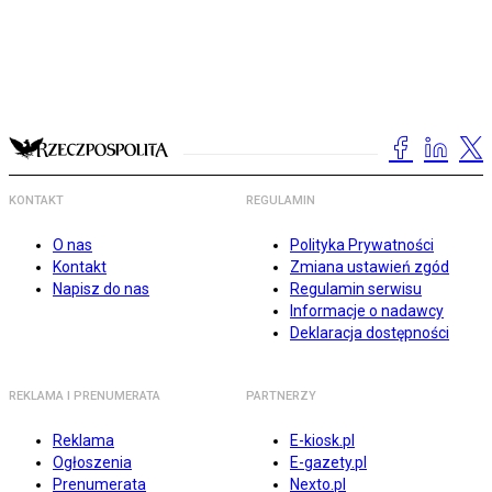
KONTAKT
REGULAMIN
O nas
Polityka Prywatności
Kontakt
Zmiana ustawień zgód
Napisz do nas
Regulamin serwisu
Informacje o nadawcy
Deklaracja dostępności
REKLAMA I PRENUMERATA
PARTNERZY
Reklama
E-kiosk.pl
Ogłoszenia
E-gazety.pl
Prenumerata
Nexto.pl