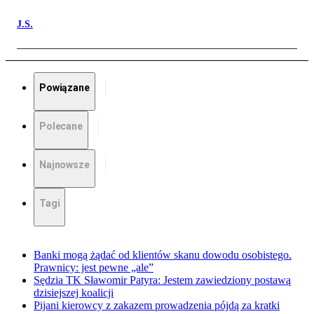
J.S.
Powiązane
Polecane
Najnowsze
Tagi
Banki mogą żądać od klientów skanu dowodu osobistego.
Prawnicy: jest pewne „ale”
Sędzia TK Sławomir Patyra: Jestem zawiedziony postawą
dzisiejszej koalicji
Pijani kierowcy z zakazem prowadzenia pójdą za kratki