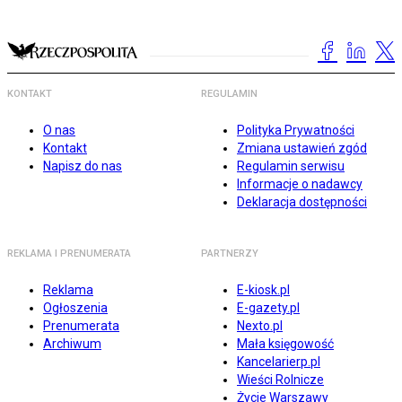
KONTAKT
REGULAMIN
O nas
Polityka Prywatności
Kontakt
Zmiana ustawień zgód
Napisz do nas
Regulamin serwisu
Informacje o nadawcy
Deklaracja dostępności
REKLAMA I PRENUMERATA
PARTNERZY
Reklama
E-kiosk.pl
Ogłoszenia
E-gazety.pl
Prenumerata
Nexto.pl
Archiwum
Mała księgowość
Kancelarierp.pl
Wieści Rolnicze
Życie Warszawy