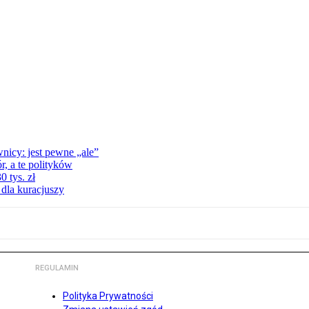
nicy: jest pewne „ale”
, a te polityków
 tys. zł
 dla kuracjuszy
REGULAMIN
Polityka Prywatności