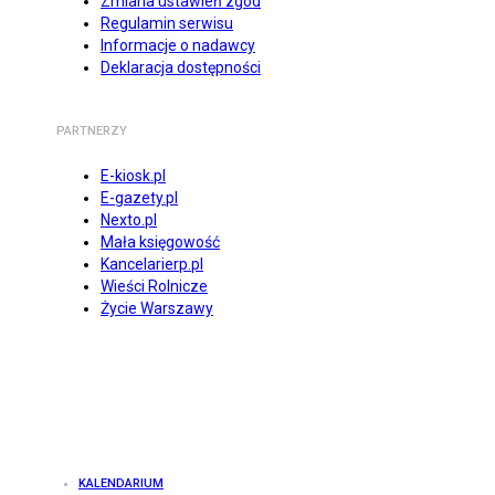
Zmiana ustawień zgód
Regulamin serwisu
Informacje o nadawcy
Deklaracja dostępności
PARTNERZY
E-kiosk.pl
E-gazety.pl
Nexto.pl
Mała księgowość
Kancelarierp.pl
Wieści Rolnicze
Życie Warszawy
KALENDARIUM