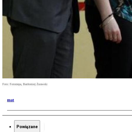
Foto: Fotorzepa, Bartłomiej Żurawski
mat
Powiązane