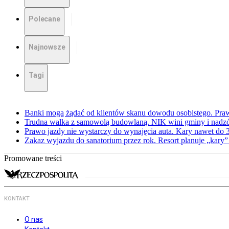
Polecane
Najnowsze
Tagi
Banki mogą żądać od klientów skanu dowodu osobistego. Praw
Trudna walka z samowolą budowlaną. NIK wini gminy i nadzór
Prawo jazdy nie wystarczy do wynajęcia auta. Kary nawet do 30
Zakaz wyjazdu do sanatorium przez rok. Resort planuje „kary”
Promowane treści
KONTAKT
O nas