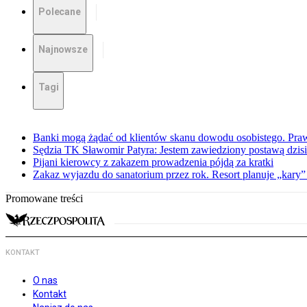
Polecane
Najnowsze
Tagi
Banki mogą żądać od klientów skanu dowodu osobistego. Praw
Sędzia TK Sławomir Patyra: Jestem zawiedziony postawą dzisiej
Pijani kierowcy z zakazem prowadzenia pójdą za kratki
Zakaz wyjazdu do sanatorium przez rok. Resort planuje „kary”
Promowane treści
KONTAKT
O nas
Kontakt