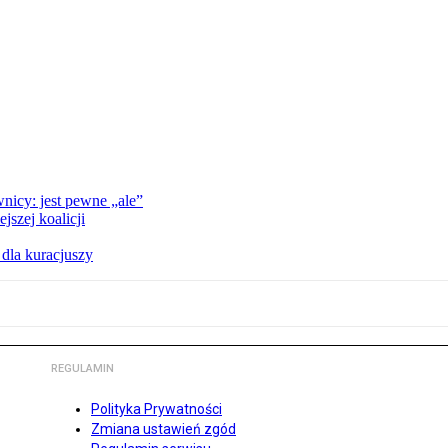
nicy: jest pewne „ale”
szej koalicji
 dla kuracjuszy
REGULAMIN
Polityka Prywatności
Zmiana ustawień zgód