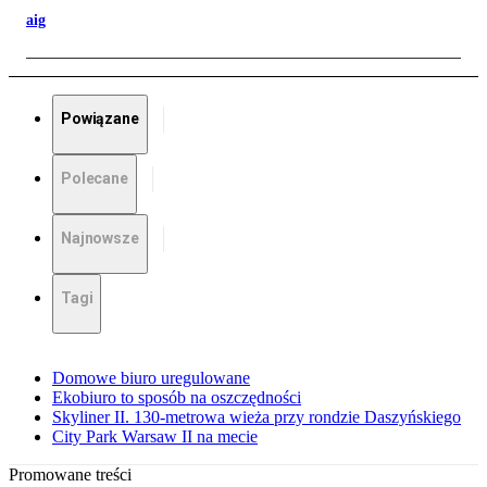
aig
Powiązane
Polecane
Najnowsze
Tagi
Domowe biuro uregulowane
Ekobiuro to sposób na oszczędności
Skyliner II. 130-metrowa wieża przy rondzie Daszyńskiego
City Park Warsaw II na mecie
Promowane treści