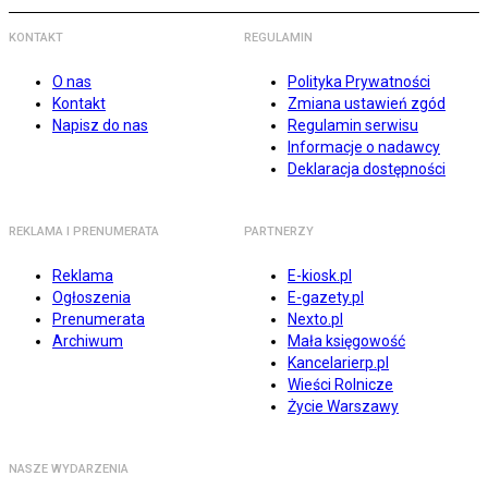
KONTAKT
REGULAMIN
O nas
Polityka Prywatności
Kontakt
Zmiana ustawień zgód
Napisz do nas
Regulamin serwisu
Informacje o nadawcy
Deklaracja dostępności
REKLAMA I PRENUMERATA
PARTNERZY
Reklama
E-kiosk.pl
Ogłoszenia
E-gazety.pl
Prenumerata
Nexto.pl
Archiwum
Mała księgowość
Kancelarierp.pl
Wieści Rolnicze
Życie Warszawy
NASZE WYDARZENIA