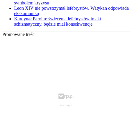
symbolem kryzysu
Leon XIV nie powstrzymał lefebrystów. Watykan odpowiada
ekskomuniką
Kardynał Parolin: święcenia lefebrystów to akt
schizmatyczny, będzie miał konsekwencje
Promowane treści