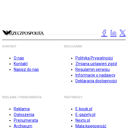
KONTAKT
REGULAMIN
O nas
Polityka Prywatności
Kontakt
Zmiana ustawień zgód
Napisz do nas
Regulamin serwisu
Informacje o nadawcy
Deklaracja dostępności
REKLAMA I PRENUMERATA
PARTNERZY
Reklama
E-kiosk.pl
Ogłoszenia
E-gazety.pl
Prenumerata
Nexto.pl
Archiwum
Mała księgowość