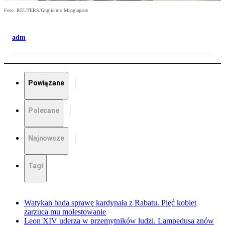
Foto: REUTERS/Guglielmo Mangiapane
adm
Powiązane
Polecane
Najnowsze
Tagi
Watykan bada sprawę kardynała z Rabatu. Pięć kobiet
zarzuca mu molestowanie
Leon XIV uderza w przemytników ludzi. Lampedusa znów