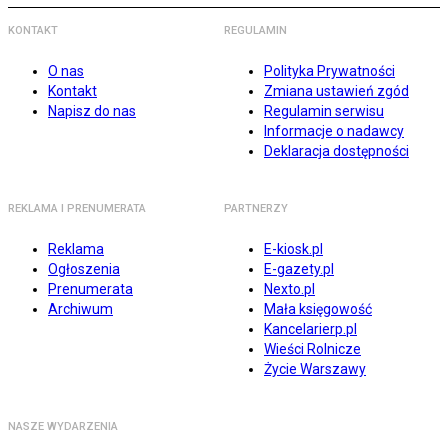
KONTAKT
REGULAMIN
O nas
Polityka Prywatności
Kontakt
Zmiana ustawień zgód
Napisz do nas
Regulamin serwisu
Informacje o nadawcy
Deklaracja dostępności
REKLAMA I PRENUMERATA
PARTNERZY
Reklama
E-kiosk.pl
Ogłoszenia
E-gazety.pl
Prenumerata
Nexto.pl
Archiwum
Mała księgowość
Kancelarierp.pl
Wieści Rolnicze
Życie Warszawy
NASZE WYDARZENIA