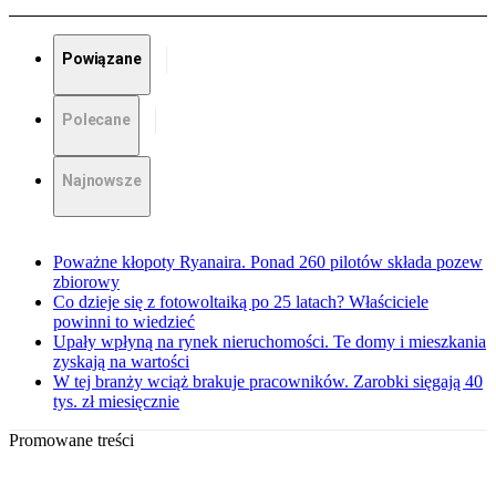
Powiązane
Polecane
Najnowsze
Poważne kłopoty Ryanaira. Ponad 260 pilotów składa pozew
zbiorowy
Co dzieje się z fotowoltaiką po 25 latach? Właściciele
powinni to wiedzieć
Upały wpłyną na rynek nieruchomości. Te domy i mieszkania
zyskają na wartości
W tej branży wciąż brakuje pracowników. Zarobki sięgają 40
tys. zł miesięcznie
Promowane treści