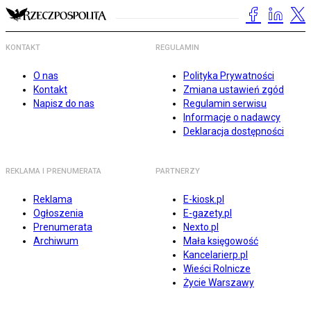
KONTAKT
REGULAMIN
O nas
Polityka Prywatności
Kontakt
Zmiana ustawień zgód
Napisz do nas
Regulamin serwisu
Informacje o nadawcy
Deklaracja dostępności
REKLAMA I PRENUMERATA
PARTNERZY
Reklama
E-kiosk.pl
Ogłoszenia
E-gazety.pl
Prenumerata
Nexto.pl
Archiwum
Mała księgowość
Kancelarierp.pl
Wieści Rolnicze
Życie Warszawy