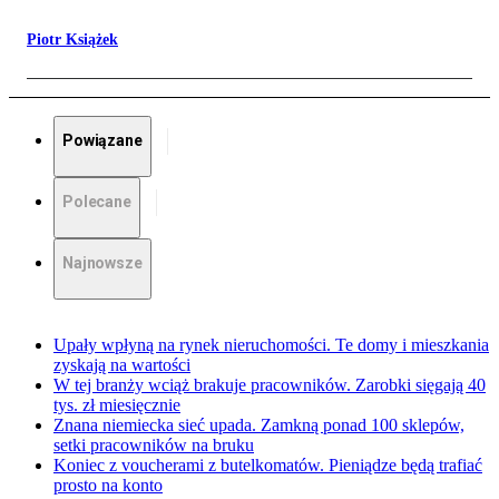
Piotr Książek
Powiązane
Polecane
Najnowsze
Upały wpłyną na rynek nieruchomości. Te domy i mieszkania
zyskają na wartości
W tej branży wciąż brakuje pracowników. Zarobki sięgają 40
tys. zł miesięcznie
Znana niemiecka sieć upada. Zamkną ponad 100 sklepów,
setki pracowników na bruku
Koniec z voucherami z butelkomatów. Pieniądze będą trafiać
prosto na konto