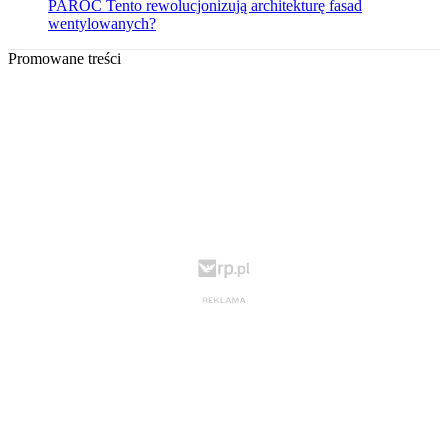
PAROC Tento rewolucjonizują architekturę fasad
wentylowanych?
Promowane treści