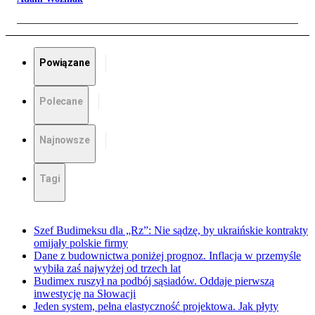
Powiązane
Polecane
Najnowsze
Tagi
Szef Budimeksu dla „Rz”: Nie sądzę, by ukraińskie kontrakty
omijały polskie firmy
Dane z budownictwa poniżej prognoz. Inflacja w przemyśle
wybiła zaś najwyżej od trzech lat
Budimex ruszył na podbój sąsiadów. Oddaje pierwszą
inwestycję na Słowacji
Jeden system, pełna elastyczność projektowa. Jak płyty