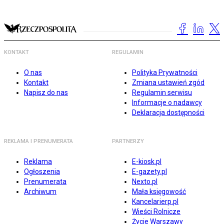
KONTAKT
REGULAMIN
O nas
Polityka Prywatności
Kontakt
Zmiana ustawień zgód
Napisz do nas
Regulamin serwisu
Informacje o nadawcy
Deklaracja dostępności
REKLAMA I PRENUMERATA
PARTNERZY
Reklama
E-kiosk.pl
Ogłoszenia
E-gazety.pl
Prenumerata
Nexto.pl
Archiwum
Mała księgowość
Kancelarierp.pl
Wieści Rolnicze
Życie Warszawy