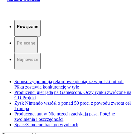
Powiązane
Polecane
Najnowsze
Sponsorzy pompują rekordowe pieniądze w polski futbol.
Piłka zostawia konkurencję w tyle
Producenci gier jadą na Gamescom. Oczy rynku zwrócone na
CD Projekt
Zysk Nintendo wzrósł o ponad 50 proc. z powodu zwrotu ceł
Trumpa
Producenci aut w Niemczech zaciskają pasa. Potężne
zwolnienia i oszczędności
SpaceX mocno traci po wynikach