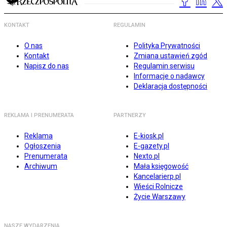
KONTAKT
REGULAMIN
O nas
Polityka Prywatności
Kontakt
Zmiana ustawień zgód
Napisz do nas
Regulamin serwisu
Informacje o nadawcy
Deklaracja dostępności
REKLAMA I PRENUMERATA
PARTNERZY
Reklama
E-kiosk.pl
Ogłoszenia
E-gazety.pl
Prenumerata
Nexto.pl
Archiwum
Mała księgowość
Kancelarierp.pl
Wieści Rolnicze
Życie Warszawy
NASZE WYDARZENIA