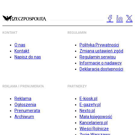
KONTAKT
REGULAMIN
O nas
Polityka Prywatności
Kontakt
Zmiana ustawień zgód
Napisz do nas
Regulamin serwisu
Informacje o nadawcy
Deklaracja dostępności
REKLAMA I PRENUMERATA
PARTNERZY
Reklama
E-kiosk.pl
Ogłoszenia
E-gazety.pl
Prenumerata
Nexto.pl
Archiwum
Mała księgowość
Kancelarierp.pl
Wieści Rolnicze
Życie Warszawy