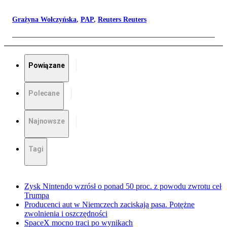
Grażyna Wołczyńska
,
PAP
,
Reuters Reuters
Powiązane
Polecane
Najnowsze
Tagi
Zysk Nintendo wzrósł o ponad 50 proc. z powodu zwrotu ceł
Trumpa
Producenci aut w Niemczech zaciskają pasa. Potężne
zwolnienia i oszczędności
SpaceX mocno traci po wynikach