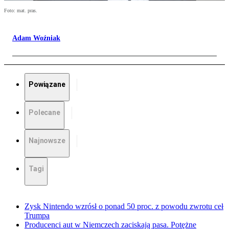
Foto: mat. pras.
Adam Woźniak
Powiązane
Polecane
Najnowsze
Tagi
Zysk Nintendo wzrósł o ponad 50 proc. z powodu zwrotu ceł
Trumpa
Producenci aut w Niemczech zaciskają pasa. Potężne