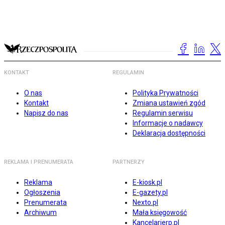
KONTAKT
REGULAMIN
O nas
Polityka Prywatności
Kontakt
Zmiana ustawień zgód
Napisz do nas
Regulamin serwisu
Informacje o nadawcy
Deklaracja dostępności
REKLAMA I PRENUMERATA
PARTNERZY
Reklama
E-kiosk.pl
Ogłoszenia
E-gazety.pl
Prenumerata
Nexto.pl
Archiwum
Mała księgowość
Kancelarierp.pl