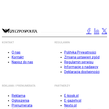
KONTAKT
REGULAMIN
O nas
Polityka Prywatności
Kontakt
Zmiana ustawień zgód
Napisz do nas
Regulamin serwisu
Informacje o nadawcy
Deklaracja dostępności
REKLAMA I PRENUMERATA
PARTNERZY
Reklama
E-kiosk.pl
Ogłoszenia
E-gazety.pl
Prenumerata
Nexto.pl