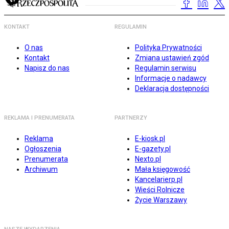
KONTAKT
REGULAMIN
O nas
Polityka Prywatności
Kontakt
Zmiana ustawień zgód
Napisz do nas
Regulamin serwisu
Informacje o nadawcy
Deklaracja dostępności
REKLAMA I PRENUMERATA
PARTNERZY
Reklama
E-kiosk.pl
Ogłoszenia
E-gazety.pl
Prenumerata
Nexto.pl
Archiwum
Mała księgowość
Kancelarierp.pl
Wieści Rolnicze
Życie Warszawy