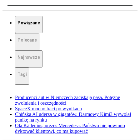
Powiązane
Polecane
Najnowsze
Tagi
Producenci aut w Niemczech zaciskają pasa. Potężne
zwolnienia i oszczędności
SpaceX mocno traci po wynikach
Chińska AI uderza w gigantów. Darmowy Kimi3 wywołał
panikę na rynku
Ola Källenius, prezes Mercedesa: Państwo nie powinno
dyktować klientowi, co ma kupować