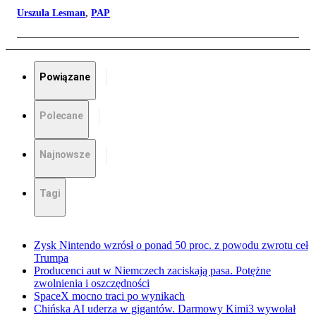
Urszula Lesman
,
PAP
Powiązane
Polecane
Najnowsze
Tagi
Zysk Nintendo wzrósł o ponad 50 proc. z powodu zwrotu ceł
Trumpa
Producenci aut w Niemczech zaciskają pasa. Potężne
zwolnienia i oszczędności
SpaceX mocno traci po wynikach
Chińska AI uderza w gigantów. Darmowy Kimi3 wywołał