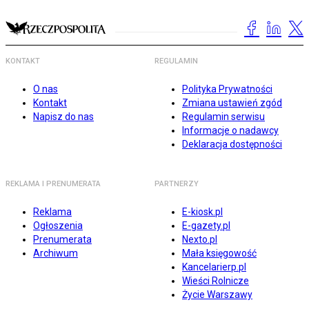
KONTAKT
REGULAMIN
O nas
Polityka Prywatności
Kontakt
Zmiana ustawień zgód
Napisz do nas
Regulamin serwisu
Informacje o nadawcy
Deklaracja dostępności
REKLAMA I PRENUMERATA
PARTNERZY
Reklama
E-kiosk.pl
Ogłoszenia
E-gazety.pl
Prenumerata
Nexto.pl
Archiwum
Mała księgowość
Kancelarierp.pl
Wieści Rolnicze
Życie Warszawy