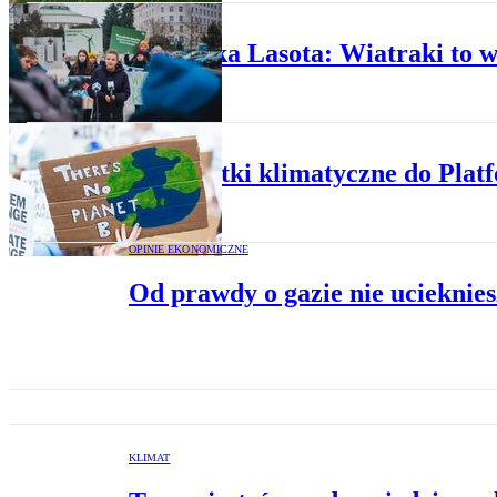
KOMENTARZE
Dominika Lasota: Wiatraki to wi
PUBLICYSTYKA
Aktywistki klimatyczne do Plat
OPINIE EKONOMICZNE
Od prawdy o gazie nie ucieknies
KLIMAT