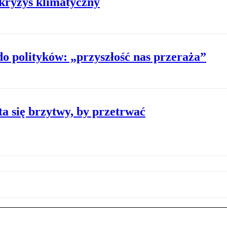
kryzys klimatyczny
do polityków: „przyszłość nas przeraża”
a się brzytwy, by przetrwać