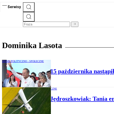
Serwisy
Dominika Lasota
OPINIE POLITYCZNO - SPOŁECZNE
Dominika Lasota: 15 października nastąpił
OPINIE EKONOMICZNE
Lasota, Jędroszkowiak: Tania en