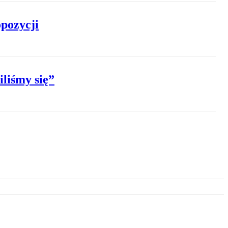
opozycji
liśmy się”