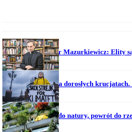
PLUS MINUS
Ks. Piotr Mazurkiewicz: Elity s
PLUS MINUS
Dzieci na dorosłych krucjatach
PLUS MINUS
Powrót do natury, powrót do rz