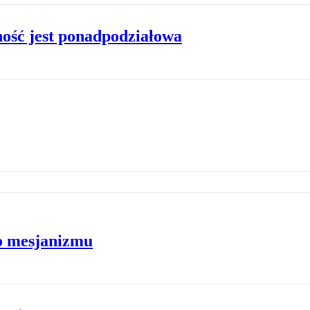
ość jest ponadpodziałowa
o mesjanizmu