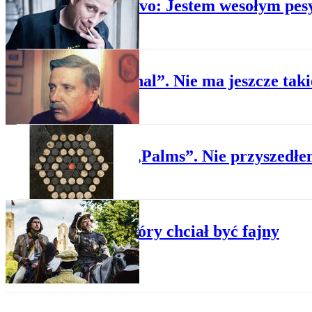
Pablopavo: Jestem wesołym pes
KULTURA
„Marginal”. Nie ma jeszcze taki
PLUS MINUS
Thrice „Palms”. Nie przyszedł
PLUS MINUS
Film, który chciał być fajny