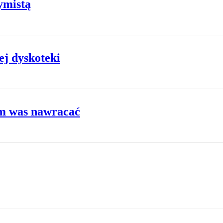
ymistą
ej dyskoteki
em was nawracać