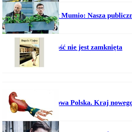
PLUS MINUS
Kabaret Mumio: Nasza publiczn
PLUS MINUS
Przeszłość nie jest zamknięta
PLUS MINUS
Wyjątkowa Polska. Kraj noweg
PLUS MINUS