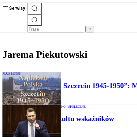
Serwisy
Jarema Piekutowski
PLUS MINUS
„Najdalsza Polska. Szczecin 1945-1950”: M
OPINIE POLITYCZNO - SPOŁECZNE
Skutki kultu wskaźników