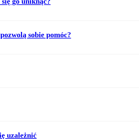
 się go uniknąć?
a pozwolą sobie pomóc?
ię uzależnić