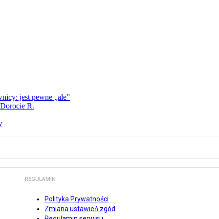
nicy: jest pewne „ale”
 Dorocie R.
w
REGULAMIN
Polityka Prywatności
Zmiana ustawień zgód
Regulamin serwisu