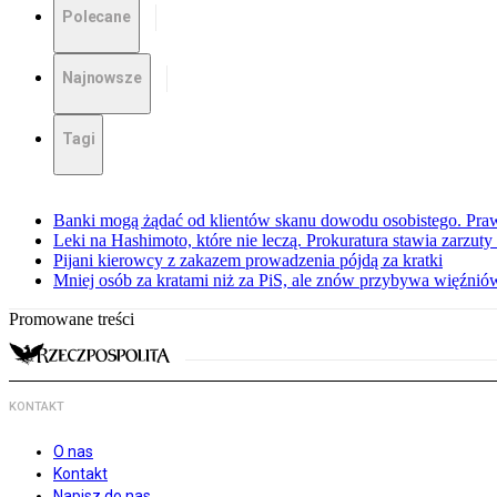
Polecane
Najnowsze
Tagi
Banki mogą żądać od klientów skanu dowodu osobistego. Praw
Leki na Hashimoto, które nie leczą. Prokuratura stawia zarzuty
Pijani kierowcy z zakazem prowadzenia pójdą za kratki
Mniej osób za kratami niż za PiS, ale znów przybywa więźnió
Promowane treści
KONTAKT
O nas
Kontakt
Napisz do nas